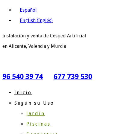
Español
English
(
Inglés
)
Instalación y venta de Césped Artificial
en Alicante, Valencia y Murcia
96 540 39 74
677 739 530
Inicio
Según su Uso
Jardín
Piscinas