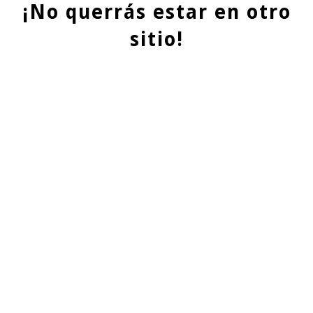
¡No querrás estar en otro
sitio!
QUIENES SOMOS
En Evolution Grass, también conocidos como
cespedartificialalicante.net, somos una destacada empresa
especializada en la instalación y venta de césped artificial
en la hermosa provincia de Alicante. Nuestra trayectoria de
más de 20 años en el sector nos ha permitido acumular una
valiosa experiencia y conocimientos, lo cual nos avala como
líderes en el mercado.
¿QUÉ TE OFRECEMOS?