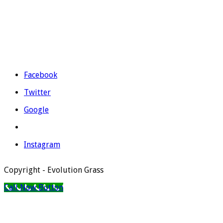
Teléfono:
965 403 974
|
677 739 530
Email:
evolutiongrass@gmail.com
Horario: L a V de 9:00 a 14:00 y de 16:00 a 19:00.
Facebook
Twitter
Google
Instagram
Copyright - Evolution Grass
Call Now Button