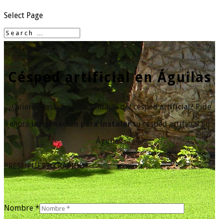
Select Page
Césped artificial en Águilas
¿Quieres descubrir las ventajas del césped artificial? Pide
ahora
información para instalar
tu césped artificial en
Águilas.
PRESUPUESTO RÁPIDO
Nombre *