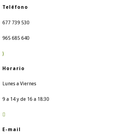
Teléfono
677 739 530
965 685 640
}
Horario
Lunes a Viernes
9 a 14 y de 16 a 18:30

E-mail