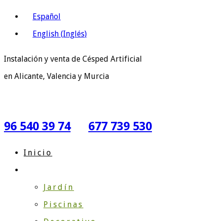
Español
English
(
Inglés
)
Instalación y venta de Césped Artificial
en Alicante, Valencia y Murcia
96 540 39 74
677 739 530
Inicio
Según su Uso
Jardín
Piscinas