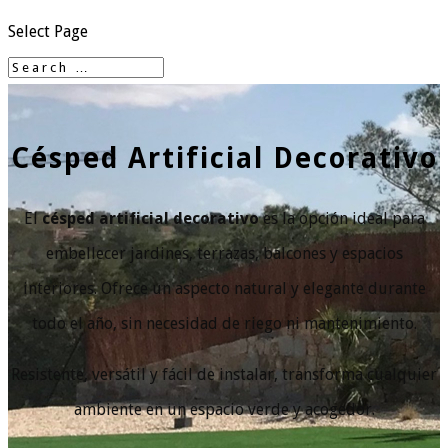
Select Page
Césped Artificial Decorativo
El
césped artificial decorativo
es la opción ideal para
embellecer jardines, terrazas, balcones y espacios
interiores. Ofrece un aspecto natural y elegante durante
todo el año, sin necesidad de riego ni mantenimiento.
Resistente, versátil y fácil de instalar, transforma cualquier
ambiente en un espacio verde y acogedor.