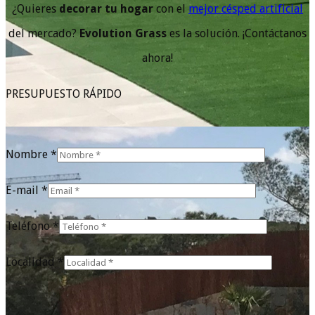
¿Quieres
decorar tu hogar
con el
mejor césped artificial
del mercado?
Evolution Grass
es la solución. ¡Contáctanos
ahora!
PRESUPUESTO RÁPIDO
Nombre *
E-mail *
Teléfono *
Localidad *