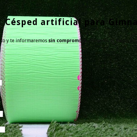
Césped artificial para Gimn
to y te informaremos
sin compromiso.
¡Tenemos el mejor césp