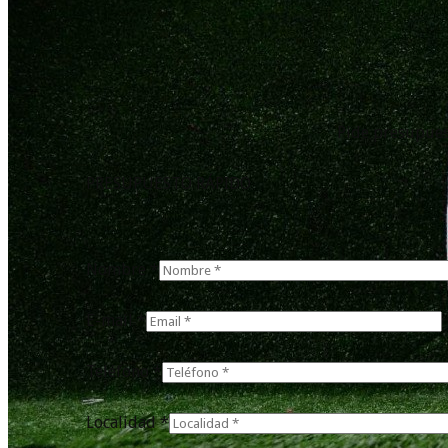
Pide presupues
PRESUPUESTO RÁPIDO
Nombre *
E-mail *
Teléfono *
Localidad *