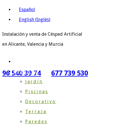
Español
English
(
Inglés
)
Instalación y venta de Césped Artificial
en Alicante, Valencia y Murcia
Inicio
Según su Uso
96 540 39 74
677 739 530
Jardín
Piscinas
Decorativo
Terraza
Paredes