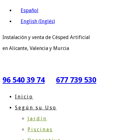
Español
English
(
Inglés
)
Instalación y venta de Césped Artificial
en Alicante, Valencia y Murcia
96 540 39 74
677 739 530
Inicio
Según su Uso
Jardín
Piscinas