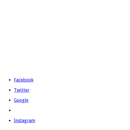
Césped artificial para piscinas
CONTÁCTANOS
Prolongación Ronda Sur S/N – 03330 Crevillente (Alicante)
Teléfono:
965 403 974
|
677 739 530
Email:
evolutiongrass@gmail.com
Horario: L a V de 9:00 a 14:00 y de 16:00 a 19:00.
Facebook
Twitter
Google
Instagram