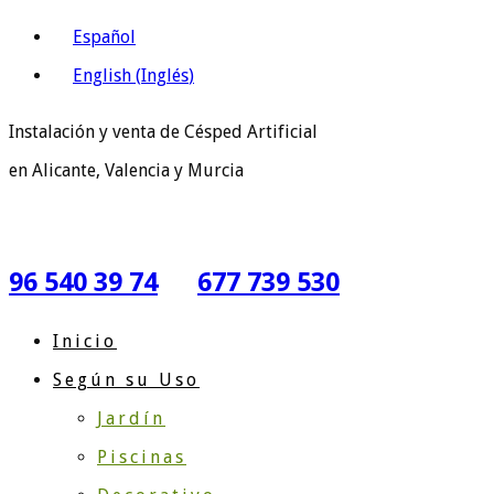
Español
English
(
Inglés
)
Instalación y venta de Césped Artificial
en Alicante, Valencia y Murcia
96 540 39 74
677 739 530
Inicio
Según su Uso
Jardín
Piscinas