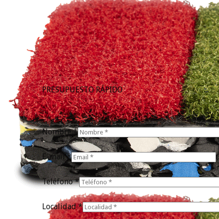
PRESUPUESTO RÁPIDO
Nombre *
E-mail *
Teléfono *
Localidad *