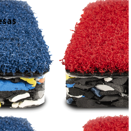
esas
ormulario.