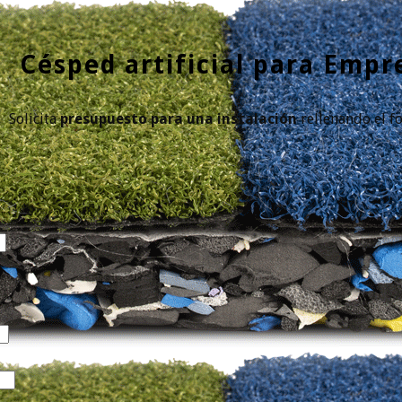
Césped artificial para Empr
Solicita
presupuesto para una instalación
rellenando el f