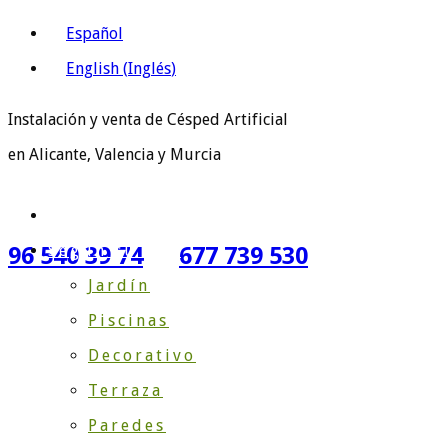
Español
English
(
Inglés
)
Instalación y venta de Césped Artificial
en Alicante, Valencia y Murcia
Inicio
Según su Uso
96 540 39 74
677 739 530
Jardín
Piscinas
Decorativo
Terraza
Paredes