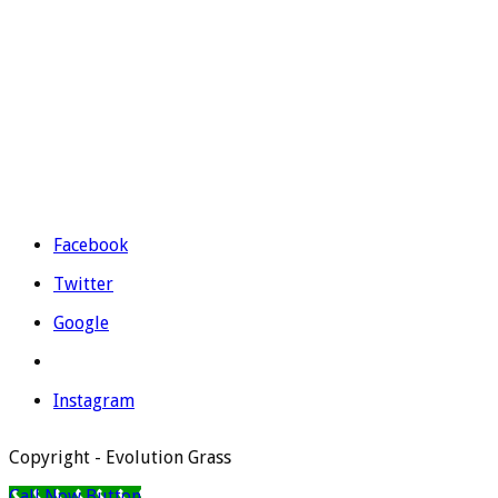
Prolongación Ronda Sur S/N – 03330 Crevillente (Alicante)
Teléfono:
965 403 974
|
677 739 530
Email:
evolutiongrass@gmail.com
Horario: L a V de 9:00 a 14:00 y de 16:00 a 19:00.
Facebook
Twitter
Google
Instagram
Copyright - Evolution Grass
Call Now Button