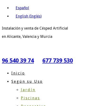
Español
English
(
Inglés
)
Instalación y venta de Césped Artificial
en Alicante, Valencia y Murcia
96 540 39 74
677 739 530
Inicio
Según su Uso
Jardín
Piscinas