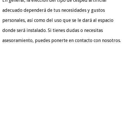
En general, la elección del tipo de césped artificial
adecuado dependerá de tus necesidades y gustos
personales, así como del uso que se le dará al espacio
donde será instalado. Si tienes dudas o necesitas
asesoramiento, puedes ponerte en contacto con nosotros.
QUIENES SOMOS
En Evolution Grass, también conocidos como
cespedartificialalicante.net, somos una destacada empresa
especializada en la instalación y venta de césped artificial
en la hermosa provincia de Alicante. Nuestra trayectoria de
más de 20 años en el sector nos ha permitido acumular una
valiosa experiencia y conocimientos, lo cual nos avala como