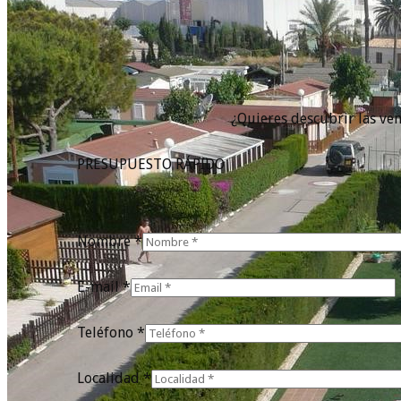
¿Quieres descubrir las ven
PRESUPUESTO RÁPIDO
Nombre *
E-mail *
Teléfono *
Localidad *