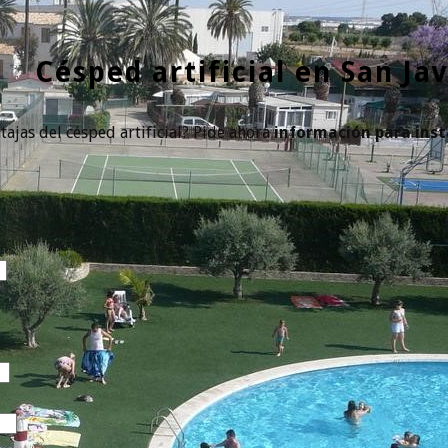
Césped artificial en San Jav
tajas del césped artificial? Pide ahora
información para inst