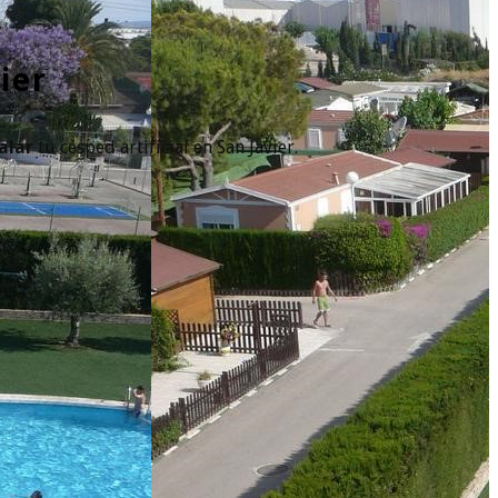
ier
alar
tu césped artificial en San Javier.