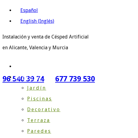
Español
English
(
Inglés
)
Instalación y venta de Césped Artificial
en Alicante, Valencia y Murcia
Inicio
Según su Uso
96 540 39 74
677 739 530
Jardín
Piscinas
Decorativo
Terraza
Paredes