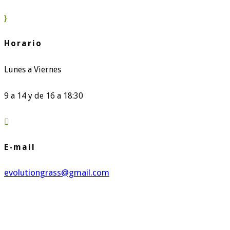
}
Horario
Lunes a Viernes
9 a 14 y de 16 a 18:30

E-mail
evolutiongrass@gmail.com