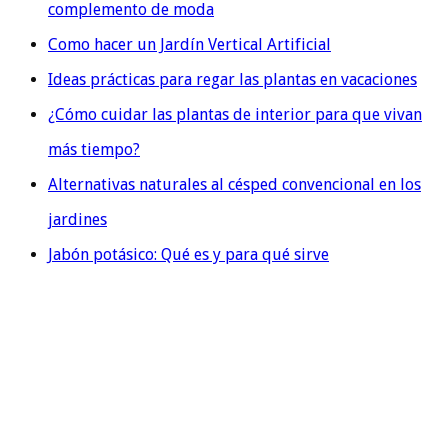
complemento de moda
Como hacer un Jardín Vertical Artificial
Ideas prácticas para regar las plantas en vacaciones
¿Cómo cuidar las plantas de interior para que vivan
más tiempo?
Alternativas naturales al césped convencional en los
jardines
Jabón potásico: Qué es y para qué sirve
QUIENES SOMOS
En Evolution Grass, también conocidos como
cespedartificialalicante.net, somos una destacada empresa
especializada en la instalación y venta de césped artificial
en la hermosa provincia de Alicante. Nuestra trayectoria de