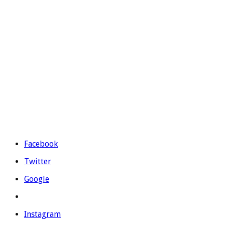
Césped artificial para piscinas
CONTÁCTANOS
Prolongación Ronda Sur S/N – 03330 Crevillente (Alicante)
Teléfono:
965 403 974
|
677 739 530
Email:
evolutiongrass@gmail.com
Horario: L a V de 9:00 a 14:00 y de 16:00 a 19:00.
Facebook
Twitter
Google
Instagram