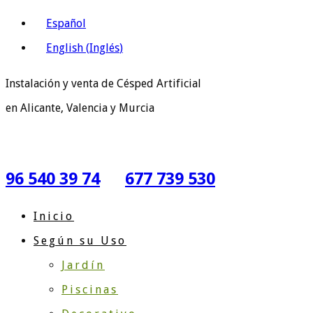
Español
English
(
Inglés
)
Instalación y venta de Césped Artificial
en Alicante, Valencia y Murcia
96 540 39 74
677 739 530
Inicio
Según su Uso
Jardín
Piscinas