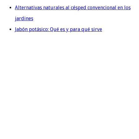
Alternativas naturales al césped convencional en los
jardines
Jabón potásico: Qué es y para qué sirve
QUIENES SOMOS
En Evolution Grass, también conocidos como
cespedartificialalicante.net, somos una destacada empresa
especializada en la instalación y venta de césped artificial
en la hermosa provincia de Alicante. Nuestra trayectoria de
más de 20 años en el sector nos ha permitido acumular una
valiosa experiencia y conocimientos, lo cual nos avala como
líderes en el mercado.
¿QUÉ TE OFRECEMOS?