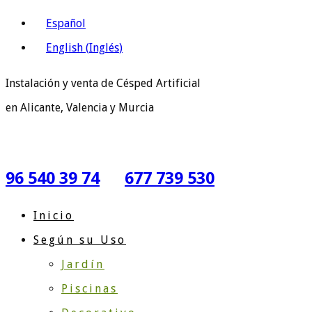
Español
English
(
Inglés
)
Instalación y venta de Césped Artificial
en Alicante, Valencia y Murcia
96 540 39 74
677 739 530
Inicio
Según su Uso
Jardín
Piscinas