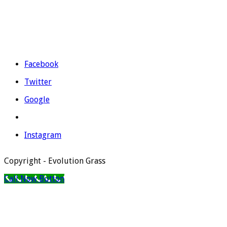
Email:
evolutiongrass@gmail.com
Horario: L a V de 9:00 a 14:00 y de 16:00 a 19:00.
Facebook
Twitter
Google
Instagram
Copyright - Evolution Grass
Call Now Button