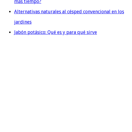
más tiempo?
Alternativas naturales al césped convencional en los
jardines
Jabón potásico: Qué es y para qué sirve
QUIENES SOMOS
En Evolution Grass, también conocidos como
cespedartificialalicante.net, somos una destacada empresa
especializada en la instalación y venta de césped artificial
en la hermosa provincia de Alicante. Nuestra trayectoria de
más de 20 años en el sector nos ha permitido acumular una
valiosa experiencia y conocimientos, lo cual nos avala como
líderes en el mercado.
¿QUÉ TE OFRECEMOS?