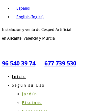
Español
English
(
Inglés
)
Instalación y venta de Césped Artificial
en Alicante, Valencia y Murcia
96 540 39 74
677 739 530
Inicio
Según su Uso
Jardín
Piscinas