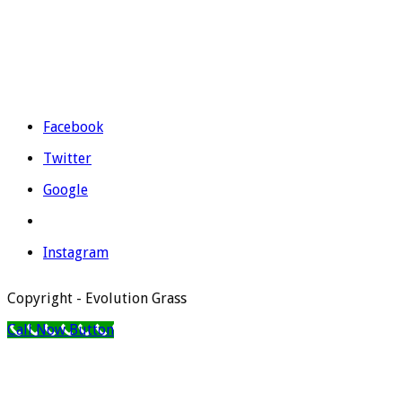
Teléfono:
965 403 974
|
677 739 530
Email:
evolutiongrass@gmail.com
Horario: L a V de 9:00 a 14:00 y de 16:00 a 19:00.
Facebook
Twitter
Google
Instagram
Copyright - Evolution Grass
Call Now Button