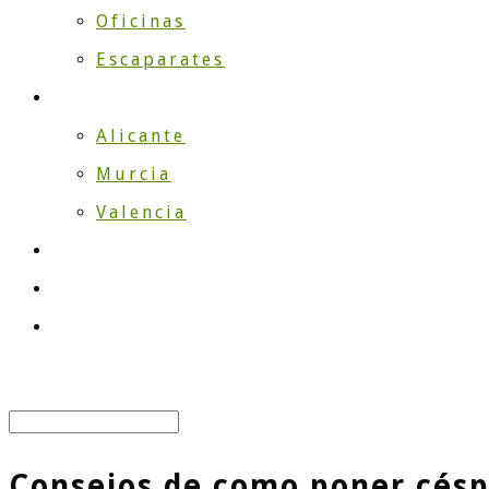
Oficinas
Escaparates
¿Dónde instalamos?
Alicante
Murcia
Valencia
TRABAJOS
Blog
Contacto
Select Page
Consejos de como poner céspe