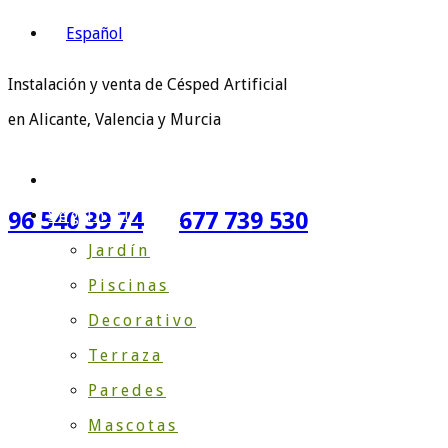
Español
Instalación y venta de Césped Artificial
en Alicante, Valencia y Murcia
Inicio
Según su Uso
96 540 39 74
677 739 530
Jardín
Piscinas
Decorativo
Terraza
Paredes
Mascotas