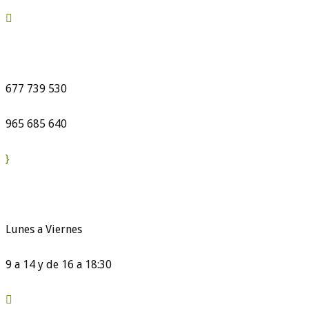

677 739 530
965 685 640
}
Lunes a Viernes
9 a 14 y de 16 a 18:30
