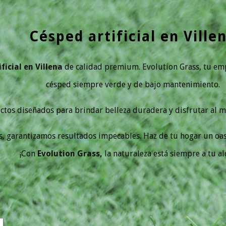
Césped artificial en Ville
ficial en Villena
de calidad premium. Evolution Grass, tu e
césped siempre verde y de bajo mantenimiento.
os diseñados para brindar belleza duradera y disfrutar al máx
s, garantizamos resultados impecables. Haz de tu hogar un oasi
¡Con
Evolution Grass,
la naturaleza está siempre a tu al