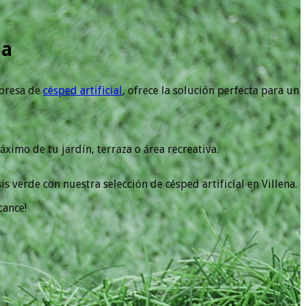
na
mpresa de
césped artificial
, ofrece la solución perfecta para un
imo de tu jardín, terraza o área recreativa.
s verde con nuestra selección de césped artificial en Villena.
cance!