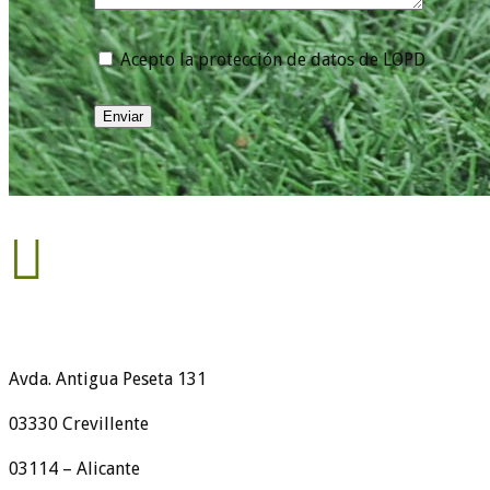
Acepto la protección de datos de LOPD
Enviar

Avda. Antigua Peseta 131
03330 Crevillente
03114 – Alicante