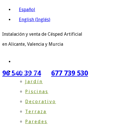
Español
English
(
Inglés
)
Instalación y venta de Césped Artificial
en Alicante, Valencia y Murcia
Inicio
Según su Uso
96 540 39 74
677 739 530
Jardín
Piscinas
Decorativo
Terraza
Paredes