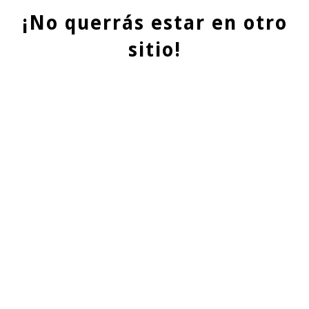
¡No querrás estar en otro
sitio!
QUIENES SOMOS
En Evolution Grass, también conocidos como
cespedartificialalicante.net, somos una destacada empresa
especializada en la instalación y venta de césped artificial
en la hermosa provincia de Alicante. Nuestra trayectoria de
más de 20 años en el sector nos ha permitido acumular una
valiosa experiencia y conocimientos, lo cual nos avala como
líderes en el mercado.
¿QUÉ TE OFRECEMOS?