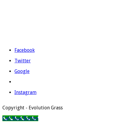
Teléfono:
965 403 974
|
677 739 530
Email:
evolutiongrass@gmail.com
Horario: L a V de 9:00 a 14:00 y de 16:00 a 19:00.
Facebook
Twitter
Google
Instagram
Copyright - Evolution Grass
Call Now Button