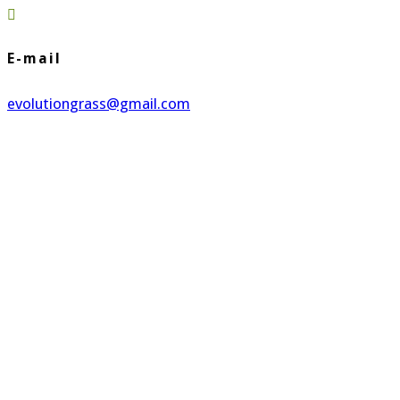

E-mail
evolutiongrass@gmail.com