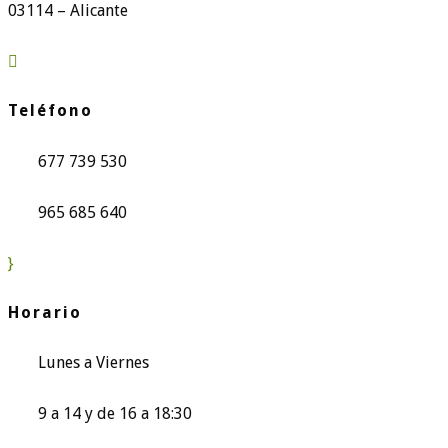
03114 – Alicante

Teléfono
677 739 530
965 685 640
}
Horario
Lunes a Viernes
9 a 14 y de 16 a 18:30