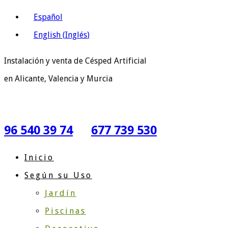
Español
English
(
Inglés
)
Instalación y venta de Césped Artificial
en Alicante, Valencia y Murcia
96 540 39 74
677 739 530
Inicio
Según su Uso
Jardín
Piscinas