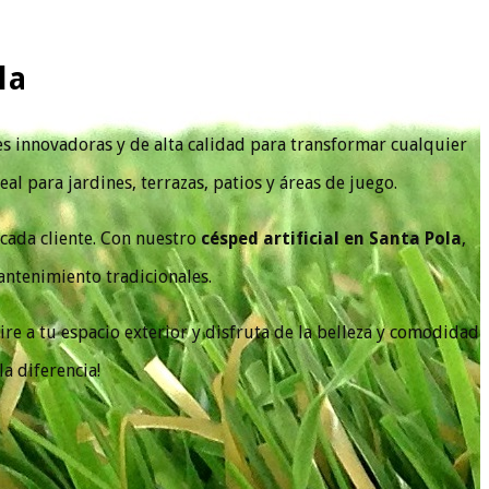
la
es innovadoras y de alta calidad para transformar cualquier
eal para jardines, terrazas, patios y áreas de juego.
 cada cliente. Con nuestro
césped artificial en Santa Pola
,
antenimiento tradicionales.
ire a tu espacio exterior y disfruta de la belleza y comodidad
a diferencia!