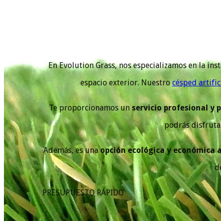
En Evolution Grass, nos especializamos en la ins
espacio exterior. Nuestro
césped artific
Te proporcionamos un
servicio profesional y 
podrás disfruta
Además, es una
opción ecológica y económica a
d
PRESUPUESTO RÁPIDO