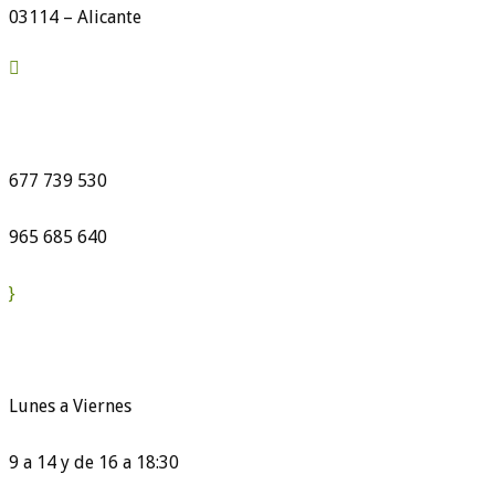
03114 – Alicante

677 739 530
965 685 640
}
Lunes a Viernes
9 a 14 y de 16 a 18:30