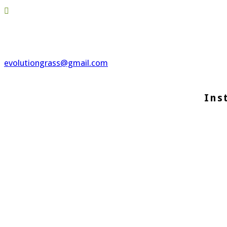

evolutiongrass@gmail.com
Ins