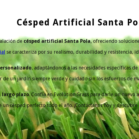
Césped Artificial Santa Po
talación de
césped artificial Santa Pola
, ofreciendo solucion
ial
se caracteriza por su realismo, durabilidad y resistencia, id
personalizado
, adaptándonos a las necesidades específicas de
r de un jardín siempre verde y cuidado sin los esfuerzos de m
 largo plazo
. Confía en Evolution Grass para darle un nuevo a
e un césped perfecto todo el año. ¡Contáctanos hoy y descubre l