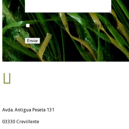
Acepto la protección de datos de LOPD
Enviar

Avda. Antigua Peseta 131
03330 Crevillente