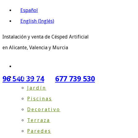
Español
English
(
Inglés
)
Instalación y venta de Césped Artificial
en Alicante, Valencia y Murcia
Inicio
Según su Uso
96 540 39 74
677 739 530
Jardín
Piscinas
Decorativo
Terraza
Paredes