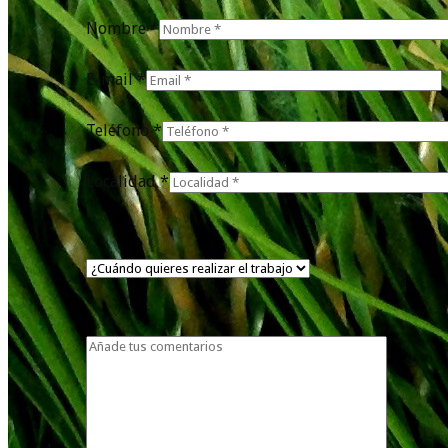
Nombre *
E-mail *
Teléfono *
Localidad *