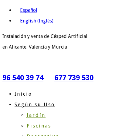
Español
English
(
Inglés
)
Instalación y venta de Césped Artificial
en Alicante, Valencia y Murcia
96 540 39 74
677 739 530
Inicio
Según su Uso
Jardín
Piscinas