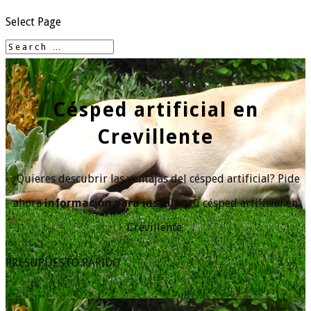
Select Page
Césped artificial en
Crevillente
¿Quieres descubrir las ventajas del césped artificial? Pide
ahora
información para instalar
tu césped artificial en
Crevillente.
PRESUPUESTO RÁPIDO