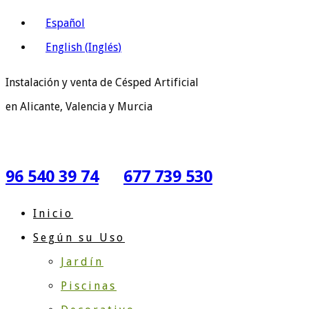
Español
English
(
Inglés
)
Instalación y venta de Césped Artificial
en Alicante, Valencia y Murcia
96 540 39 74
677 739 530
Inicio
Según su Uso
Jardín
Piscinas