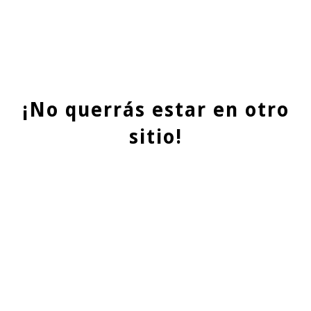
¡No querrás estar en otro
sitio!
QUIENES SOMOS
En Evolution Grass, también conocidos como
cespedartificialalicante.net, somos una destacada empresa
especializada en la instalación y venta de césped artificial
en la hermosa provincia de Alicante. Nuestra trayectoria de