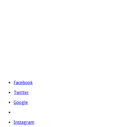
Césped artificial para piscinas
CONTÁCTANOS
Prolongación Ronda Sur S/N – 03330 Crevillente (Alicante)
Teléfono:
965 403 974
|
677 739 530
Email:
evolutiongrass@gmail.com
Horario: L a V de 9:00 a 14:00 y de 16:00 a 19:00.
Facebook
Twitter
Google
Instagram