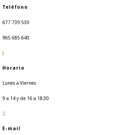
Teléfono
677 739 530
965 685 640
}
Horario
Lunes a Viernes
9 a 14 y de 16 a 18:30

E-mail