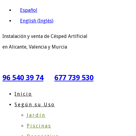
Español
English
(
Inglés
)
Instalación y venta de Césped Artificial
en Alicante, Valencia y Murcia
96 540 39 74
677 739 530
Inicio
Según su Uso
Jardín
Piscinas