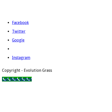
Email:
evolutiongrass@gmail.com
Horario: L a V de 9:00 a 14:00 y de 16:00 a 19:00.
Facebook
Twitter
Google
Instagram
Copyright - Evolution Grass
Call Now Button