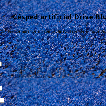
Césped artificial Drive Bl
to y te informaremos
sin compromiso.
¡Tenemos el mejor césp