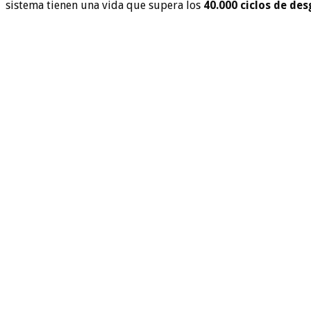
sistema tienen una vida que supera los
40.000 ciclos de de
QUIENES SOMOS
En Evolution Grass, también conocidos como cespedartificialal
hermosa provincia de Alicante. Nuestra trayectoria de más de
líderes en el mercado.
¿QUÉ TE OFRECEMOS?
Césped artificial Alicante
Césped artificial Murcia
Césped artificial Valencia
Césped artificial decorativo