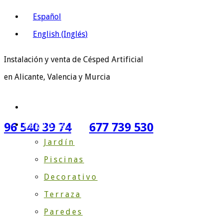
Español
English
(
Inglés
)
Instalación y venta de Césped Artificial
en Alicante, Valencia y Murcia
Inicio
Según su Uso
96 540 39 74
677 739 530
Jardín
Piscinas
Decorativo
Terraza
Paredes