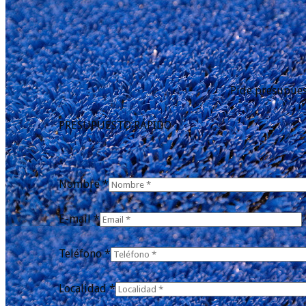
Pide presupues
PRESUPUESTO RÁPIDO
Nombre *
E-mail *
Teléfono *
Localidad *